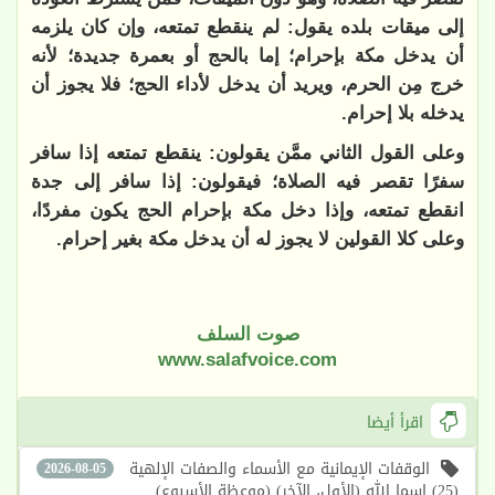
إلى ميقات بلده يقول: لم ينقطع تمتعه، وإن كان يلزمه
أن يدخل مكة بإحرام؛ إما بالحج أو بعمرة جديدة؛ لأنه
خرج مِن الحرم، ويريد أن يدخل لأداء الحج؛ فلا يجوز أن
يدخله بلا إحرام.
وعلى القول الثاني ممَّن يقولون: ينقطع تمتعه إذا سافر
سفرًا تقصر فيه الصلاة؛ فيقولون: إذا سافر إلى جدة
انقطع تمتعه، وإذا دخل مكة بإحرام الحج يكون مفردًا،
وعلى كلا القولين لا يجوز له أن يدخل مكة بغير إحرام.
صوت السلف
www.salafvoice.com
اقرأ أيضا
الوقفات الإيمانية مع الأسماء والصفات الإلهية
2026-08-05
(25) اسما الله (الأول، الآخر) (موعظة الأسبوع)