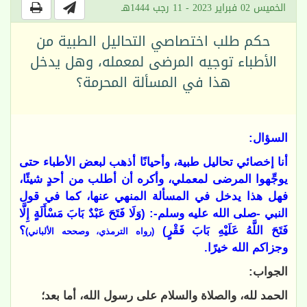
الخميس 02 فبراير 2023 - 11 رجب 1444هـ
حكم طلب اختصاصي التحاليل الطبية من
الأطباء توجيه المرضى لمعمله، وهل يدخل
هذا في المسألة المحرمة؟
السؤال:
أنا إخصائي تحاليل طبية، وأحيانًا أذهب لبعض الأطباء حتى
يوجِّهوا المرضى لمعملي، وأكره أن أطلب من أحدٍ شيئًا،
فهل هذا يدخل في المسألة المنهي عنها، كما في قول
النبي -صلى الله عليه وسلم-: (وَلَا ‌فَتَحَ عَبْدٌ ‌بَابَ ‌مَسْأَلَةٍ إِلَّا
‌فَتَحَ اللَّهُ عَلَيْهِ بَابَ فَقْرٍ)
؟
(رواه الترمذي، وصححه الألباني)
وجزاكم الله خيرًا.
الجواب:
الحمد لله، والصلاة والسلام على رسول الله، أما بعد؛