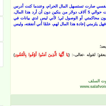
ن نفسي صارت تستسهل المال الحرام، وعندما كنت أدرس
في أمريكا ارتكبت بعض المحرمات، وكذلك أخذت حوالي 5 آلاف دولار من بنكين دون أن أرد هذا المال،
عون محاكمتي أو الوصول لي؛ لأني ليس لدي بيانات في
ل يلزمني إعادة هذا المال لهم، علمًا أني أنفقته، وليس
عد؛
قدٍ؛ لقوله -تعالى-: (
يَا أَيُّهَا الَّذِينَ آمَنُوا ‌أَوْفُوا ‌بِالْعُقُودِ
)
ت السلف
www.salafvoi