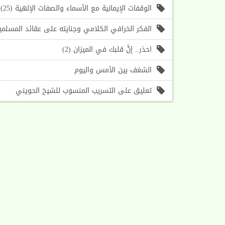
الوقفات الإيمانية مع الأسماء والصفات الإلهية (25) اسما الله (الأول، الآخر) (موعظة الأسبوع)
الفكر الخرافي الكلامي وجنايته على عقائد المسلمين (1) أسباب حرص الغرب على إحياء هذا الف
احذر.. إنَّ قلبك في الميزان (2)
الشغف بين الأمس واليوم
تعليق على التسريب المنسوب للشيخ الحويني