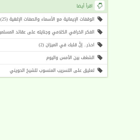
اقرأ أيضا
الوقفات الإيمانية مع الأسماء والصفات الإلهية (25) اسما الله (الأول، الآخر) (موعظة الأسبوع)
الفكر الخرافي الكلامي وجنايته على عقائد المسلمين (1) أسباب حرص الغرب على إحياء هذا الف
احذر.. إنَّ قلبك في الميزان (2)
الشغف بين الأمس واليوم
تعليق على التسريب المنسوب للشيخ الحويني