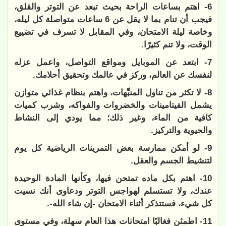
6- اهتم بساعات الراحة بحيث تبعد عن التوتر والقلق،
فيجب أن تنام بما لا يقل عن 6 ساعات متواصلة كل ليله،
وخاصة ليلة الامتحان، وفي المقابل لا تسرف في تضييع
الوقت، ولا تنم كثيرًا.
7- ابتعد عن الموبايل ومواقع التواصل، واعمل عزله
لنفسك عن العالم، وركز في عالمك وتحقيق أحلامك.
8- لا تكثر من تناول المنبِّهات، واهتم بنظام غذائي متوازن
يشمل الفيتامينات والخضروات والفواكه، وشرب كميات
كافية من الماء، وغير ذلك؛ مما يودي إلى النشاط
والحيوية والتركيز.
9- لو أمكن ممارسة بعض التمرينات الرياضية كل يوم
لتنشيط الجسم والعقل.
10- اهتم بكل ماده تمتحن فيها، وكأنها المادة الوحيدة
عندك، ولا تستسلم لهواجس التوتر ودعاوى أنك نسيت
كل شيء، فستتذكر أثناء الامتحان -إن شاء الله-.
11- اطمئن فغالبًا امتحانات هذا العام سهلة، وفي مستوى