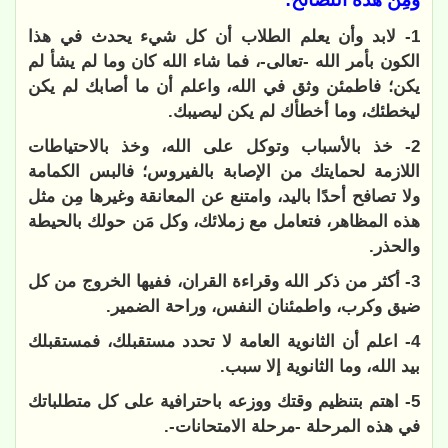
1- لابد وأن يعلم الطلاب أن كل شيء يحدث في هذا
الكون بأمر الله -تعالى-، فما شاء الله كان وما لم يشأ لم
يكن؛ فاطمئن وثق في الله، واعلم أن ما أصابك لم يكن
ليخطئك، وما أخطأك لم يكن ليصيبك.
2- خذ بالأسباب وتوكل على الله، وخذ بالاحتياطات
اللازمة لحمايتك من الإصابة بالفيروس؛ فالبس الكمامة
ولا تصافح أحدًا باليد، وامتنع عن المعانقة وغيرها مِن مثل
هذه المظاهر، فتعامل مع زملائك، وكل مَن حولك بالحيطة
والحذر.
3- أكثر من ذكر الله وقراءة القران، ففيها الخروج من كل
ضيق وكرب، واطمئنان النفس، وراحة الضمير.
4- اعلم أن الثانوية العامة لا تحدد مستقبلك، فمستقبلك
بيد الله، وما الثانوية إلا سبب.
5- اهتم بتنظيم وقتك ووزعه باحترافية على كل متطلباتك
في هذه المرحلة -مرحلة الامتحانات-.