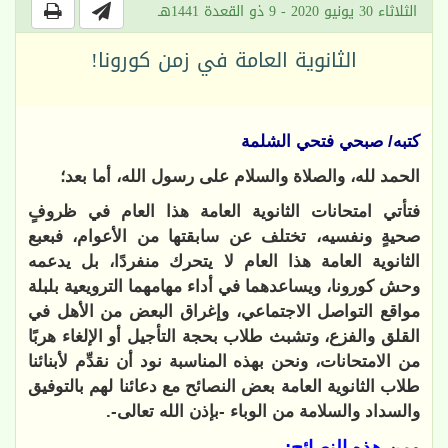
الثلاثاء 30 يونيو 2020 - 9 ذو القعدة 1441هـ
الثانوية العامة في زمن كورونا!
كتبه/ صبحي فتحي الشلمة
الحمد لله، والصلاة والسلام على رسول الله، أما بعد؛
فتأتي امتحانات الثانوية العامة هذا العام في ظروفٍ
صحيةٍ ونفسيه، تختلف عن سابقتها من الأعوام، فبعبع
الثانوية العامة هذا العام لا يتحرك منفردًا، بل يدعمه
وحش كورونا، ويساعدهما في أداء مهامهما الترويعية بلبلة
مواقع التواصل الاجتماعي، وإغراق البعض من الأهل في
القلق والفزع، وتشبث طلاب بحجة التأجيل أو الإلغاء هربًا
من الامتحانات، ونحن بهذه المناسبة نود أن نقدِّم لأبنائنا
طلاب الثانوية العامة بعض النصائح مع دعائنا لهم بالتوفيق
والسداد والسلامة من الوباء -بإذن الله تعالى-.
ومِن هذه النصائح: