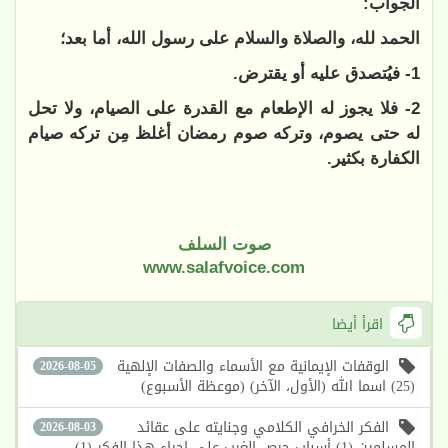
الجواب:
الحمد لله، والصلاة والسلام على رسول الله، أما بعد؛
1- فيُتصدق عليه أو يقترض.
2- فلا يجوز له الإطعام مع القدرة على الصيام، ولا تحل
له حتى يصوم، وتركه صوم رمضان أغلظ مِن تركه صيام
الكفارة بكثير.
صوت السلف
www.salafvoice.com
اقرأ أيضا
الوقفات الإيمانية مع الأسماء والصفات الإلهية
2026-08-05
(25) اسما الله (الأول، الآخر) (موعظة الأسبوع)
الفكر الخرافي الكلامي وجنايته على عقائد
2026-08-03
المسلمين (1) أسباب حرص الغرب على إحياء هذا الفكر (1)