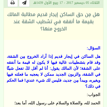
الثلاثاء 05 ديسمبر 2017 - 17 ربيع الأول 1439هـ
هل مِن حق الساكن إيجار قديم مطالبة المالك
بقيمة ما أنفقه في تشطيب الشقة عند
الخروج منها؟
السؤال:
هل الساكن في إيجار قديم إذا أراد الخروج مِن الشقة،
وقد قام بتشطيبات غالية فيها لا يكون له قيمة ما أنفقه
على الشقة؛ لأن المالك يقول: أنا لم أقل لكَ تفعل شيئًا
في الشقة، والزبون الجديد ممكن لا يعجبه ما فعلته فيها
ويغيره، ويبدأ مِن جديد، فليس لك شيء عندي! فما الحكم
في ذلك؟
الجواب:
الحمد لله، والصلاة والسلام على رسول الله، أما بعد؛