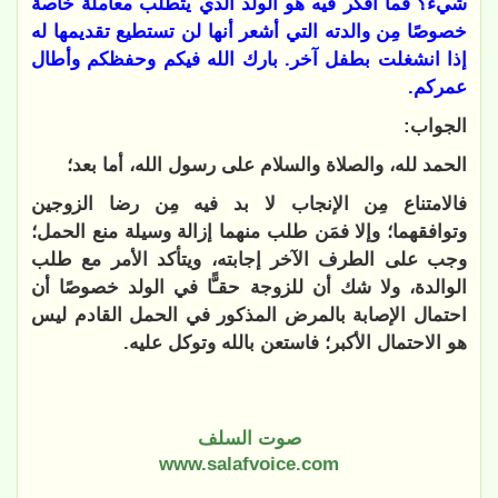
شيء؟ فما أفكر فيه هو الولد الذي يتطلب معاملة خاصة
خصوصًا مِن والدته التي أشعر أنها لن تستطيع تقديمها له
إذا انشغلت بطفل آخر. بارك الله فيكم وحفظكم وأطال
عمركم.
الجواب:
الحمد لله، والصلاة والسلام على رسول الله، أما بعد؛
فالامتناع مِن الإنجاب لا بد فيه مِن رضا الزوجين
وتوافقهما؛ وإلا فمَن طلب منهما إزالة وسيلة منع الحمل؛
وجب على الطرف الآخر إجابته، ويتأكد الأمر مع طلب
الوالدة، ولا شك أن للزوجة حقـًّا في الولد خصوصًا أن
احتمال الإصابة بالمرض المذكور في الحمل القادم ليس
هو الاحتمال الأكبر؛ فاستعن بالله وتوكل عليه.
صوت السلف
www.salafvoice.com