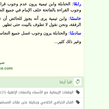
رابعًا:
الحنابلة وابن تيمية يرون عدم وجوب قراءة
وجوب القراءة بالفاتحة خلف الإمام في جميع ال
خامسًا:
وابن تيمية يرى أنه يجوز للحائض أن 
الرفقة، ونحن نقول لا تطوف بالبيت حتى تطهر.
سادسًا:
والحنابلة يرون وجوب غسل جميع النجاسا
وغير ذلك كثير...
صو
ce.com
اقرأ أيضا
الوقفات الإيمانية مع الأسماء والصفات الإلهية (25) اسما الله (الأول، الآخر) (موعظة الأسبوع)
الفكر الخرافي الكلامي وجنايته على عقائد المسلمين (1) أسباب حرص الغرب على إحياء هذا الف