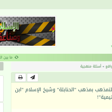
القرآن والانضباط السلوكي
اقع
»
أسئلة منهجية
التمذهب بمذهب "الحنابلة" وشيخ الإسلام "ابن
يمية"!