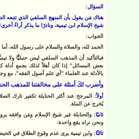
السؤال:
هناك مَن يقول بأن المنهج السلفي الذي تتبعه الد
شيخ الإسلام ابن تيمية، ونادرًا ما يذكر آراءً أخر
الجواب:
الحمد لله، والصلاة والسلام على رسول الله، أما ب
فبالتأكيد أن المذهب السلفي ليس حنبليًّا ولا تيم
بعض المسائل" إذا كان أهلاً لذلك بجمع أدلة ك
بالأدلة عند العلماء "أي علم أصول الفقه"، مع وج
وأضرب لكَ أمثلة على مخالفتنا للمذهب الحنب
أولاً:
المرجح عند أكثر الحنابلة تكفير تارك الصلاة
يُخرج عن الملة.
ثانيًا:
والحنابلة غير شيخ الإسلام ومَن وافقه ير
ونحن نراه يقع واحدة.
ثالثًا:
وابن تيمية يرى عدم وقوع الطلاق في الحيض