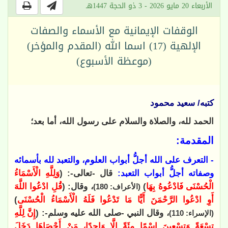
الأربعاء 20 مايو 2026 - 3 ذو الحجة 1447هـ
الوقفات الإيمانية مع الأسماء والصفات
الإلهية (17) اسما الله (المقدم والمؤخر)
(موعظة الأسبوع)
كتبه/ سعيد محمود
الحمد لله، والصلاة والسلام على رسول الله، أما بعد؛
المقدمة:
- التعرف على الله أجلُّ أبواب العلوم، والتعبد لله بأسمائه
وصفاته أجلُّ أبواب التعبد:
قال -تعالى-: (
وَلِلَّهِ الْأَسْمَاءُ
الْحُسْنَى فَادْعُوهُ بِهَا
)
، وقال: (
قُلِ ادْعُوا اللَّهَ
(الأعراف: 180)
أَوِ ادْعُوا الرَّحْمَنَ أَيًّا مَا تَدْعُوا فَلَهُ الْأَسْمَاءُ الْحُسْنَى
)
، وقال النبي -صلى الله عليه وسلم-: (
إِنَّ لِلَّهِ
(الإسراء: 110)
تِسْعَةً وَتِسْعِينَ اسْمًا مِئَةً إِلَّا وَاحِدًا، مَنْ أَحْصَاهَا دَخَلَ