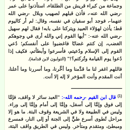
وجماعة من كبراء قريش من الطلقاء، استأذنوا على عمر
-رضي الله عنه-، فأذن قبلهم لصهيب وبلال -رضي الله
عنهما-، فوجد أبو سفيان في نفسه، وقال: لم أر كاليوم
قط؛ يأذن لهؤلاء العبيد ويتركنا على بابه! فقال لهم سهيل
-رضي الله عنه-: "أيها القوم إني والله أرى في وجوهكم
الغضب، إن كنتم غضابًا فاغضبوا على أنفسكم؛ دُعي
القوم إلى الإسلام ودُعيتم، فأسرعوا وأبطأتم، فكيف إذا
دُعوا يوم القيامة وتُركتم؟!"
.
(التوابون لابن قدامة)
فاللهم اغفر لنا ما قدَّمنا وما أخَّرنا، وما أسررنا وما أعلنا،
أنت المقدم وأنت المؤخر لا إله إلا أنت.
ـــــــــــــــــــــــــــــــــــ
(1)
قال ابن القيم -رحمه الله-:
"العبد سائر لا واقف، فإمَّا
إلى فوق وإمَّا إلى أسفل، وإمَّا إلى أمام وإمَّا إلى وراء.
وليس في الطبيعة ولا في الشريعة وقوف البتة. ما هو إلا
مراحل تُطوى أسرع طيٍّ إلى الجنة أو إلى النار، فمسرع
ومبطئ، ومتقدم ومتأخر. وليس في الطريق واقف البتة،