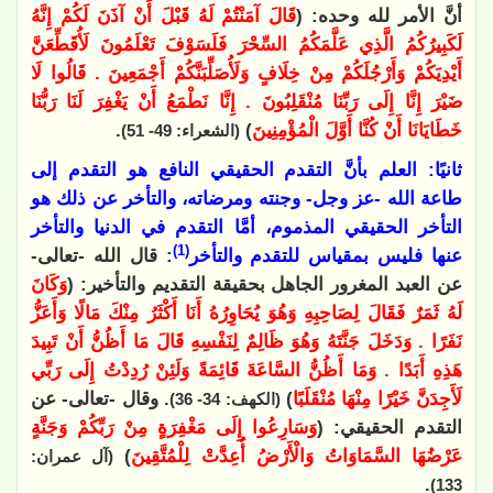
أنَّ الأمر لله وحده: (
قَالَ آمَنْتُمْ لَهُ قَبْلَ أَنْ آذَنَ لَكُمْ إِنَّهُ
لَكَبِيرُكُمُ الَّذِي عَلَّمَكُمُ السِّحْرَ فَلَسَوْفَ تَعْلَمُونَ لَأُقَطِّعَنَّ
أَيْدِيَكُمْ وَأَرْجُلَكُمْ مِنْ خِلَافٍ وَلَأُصَلِّبَنَّكُمْ أَجْمَعِينَ . قَالُوا لَا
ضَيْرَ إِنَّا إِلَى رَبِّنَا مُنْقَلِبُونَ . إِنَّا نَطْمَعُ أَنْ يَغْفِرَ لَنَا رَبُّنَا
خَطَايَانَا أَنْ كُنَّا أَوَّلَ الْمُؤْمِنِينَ
)
.
(الشعراء: 49- 51)
ثانيًا: العلم بأنَّ التقدم الحقيقي النافع هو التقدم إلى
طاعة الله -عز وجل- وجنته ومرضاته، والتأخر عن ذلك هو
التأخر الحقيقي المذموم، أمَّا التقدم في الدنيا والتأخر
(1)
عنها فليس بمقياس للتقدم والتأخر
: قال الله -تعالى-
عن العبد المغرور الجاهل بحقيقة التقديم والتأخير: (
وَكَانَ
لَهُ ثَمَرٌ فَقَالَ لِصَاحِبِهِ وَهُوَ يُحَاوِرُهُ أَنَا أَكْثَرُ مِنْكَ مَالًا وَأَعَزُّ
نَفَرًا . وَدَخَلَ جَنَّتَهُ وَهُوَ ظَالِمٌ لِنَفْسِهِ قَالَ مَا أَظُنُّ أَنْ تَبِيدَ
هَذِهِ أَبَدًا . وَمَا أَظُنُّ السَّاعَةَ قَائِمَةً وَلَئِنْ رُدِدْتُ إِلَى رَبِّي
لَأَجِدَنَّ خَيْرًا مِنْهَا مُنْقَلَبًا
)
. وقال -تعالى- عن
(الكهف: 34- 36)
التقدم الحقيقي: (
وَسَارِعُوا إِلَى مَغْفِرَةٍ مِنْ رَبِّكُمْ وَجَنَّةٍ
عَرْضُهَا السَّمَاوَاتُ وَالْأَرْضُ أُعِدَّتْ لِلْمُتَّقِينَ
)
(آل عمران:
.
133)