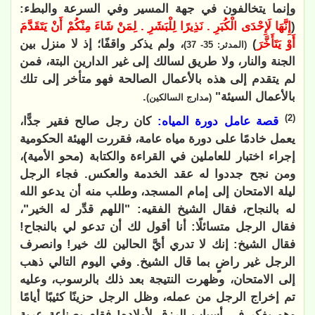
وإنما يتخالفون في جهة المسير وفي السرعة والبطء:
(
إِنَّهَا لَإِحْدَى الْكُبَرِ . نَذِيرًا لِلْبَشَرِ . لِمَنْ شَاءَ مِنْكُمْ أَنْ يَتَقَدَّمَ
أَوْ يَتَأَخَّرَ
)
، ولم يذكر واقفًا؛ إذ لا منزل بين
(المدثر: 35- 37)
الجنة والنار، ولا طريق لسالك إلى غير الدارين البتة، فمن
لم يتقدم إلى هذه بالأعمال الصالحة فهو متأخر إلى تلك
بالأعمال السيئة"
.
(مدارج السالكين)
(2)
قصة عامل دورة المياه:
كان رجل صالح فقير جدًّا،
يعمل خادمًا على دورة مياه عامة، فقررت الهيئة الحكومية
إجراء اختبار للعاملين في القراءة والكتابة (محو الأمية)،
ومن نجح جددوا له عقد الخدمة والعكس. فجاء الرجل
ليلة الامتحان إلى إمام المسجد، وطلب منه أن يدعو الله
له بالنجاح، فقال الشيخ الفقيه: "اللهم قدِّر له الخير"،
فقال الرجل متسائلًا: أنا أقول لك أن تدعو لي بالنجاح!
فقال الشيخ: إنك لا تدري أيَّ الحالين لك خير! وانصرف
الرجل غير راضٍ بما قال الشيخ. وفي اليوم التالي ذهب
إلى الامتحان، وظهرت النتيجة بعد ذلك بالرسوب، وعليه
تم إخراج الرجل من عمله، وظل الرجل حزينًا كئيبًا أيامًا
وهو يفكر في أسباب الرزق لأولاده! فقام بصناعة عربة