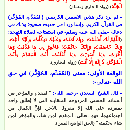
الْجَنَّةَ
)
.
(رواه البخاري ومسلم)
- لم يرد ذكر هذين الاسمين الكريمين (المُقَدِّم، المُؤَخِّر)
في القرآن الكريم، وإنما وردا في حديث صحيح؛ وذلك في
دعائه -صلى الله عليه وسلم- في استفتاحه لصلاة التهجد:
(
اللَّهُمَّ لَكَ أَسْلَمْتُ، وَبِكَ آمَنْتُ، وَعَلَيْكَ تَوَكَّلْتُ، وَإِلَيْكَ أَنَبْتُ،
وَبِكَ خَاصَمْتُ، وَإِلَيْكَ حَاكَمْتُ؛ فَاغْفِرْ لِي مَا قَدَّمْتُ وَمَا
أَخَّرْتُ، وَمَا أَسْرَرْتُ وَمَا أَعْلَنْتُ، أَنْتَ الْمُقَدِّمُ وَأَنْتَ
الْمُؤَخِّرُ، لَا إِلَهَ إِلَّا أَنْتَ
)
.
(رواه البخاري)
الوقفة الأولى: معنى (المُقَدِّم، المُؤَخِّر) في حق
الله -تعالى-:
- قال الشيخ السعدي -رحمه الله-:
"المقدم والمؤخر من
أسمائه الحسنى المزدوجة المتقابلة التي لا يُطلق واحد
بمفرده على الله إلا مقرونًا بالآخر، فإنَّ الكمال من
اجتماعهما، فهو -تعالى- المقدم لمن شاء، والمؤخر لمن
شاء بحكمته"
.
(الحق الواضح المبين)