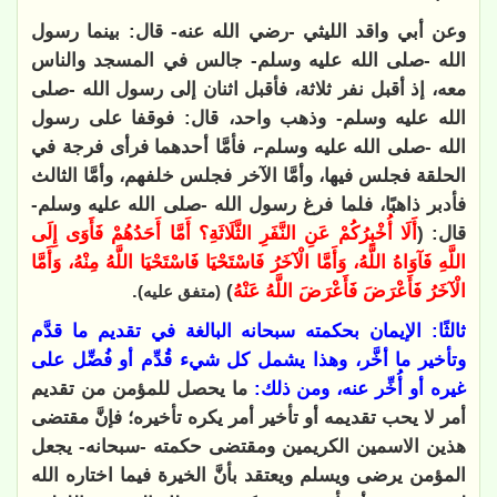
وعن أبي واقد الليثي -رضي الله عنه- قال: بينما رسول
الله -صلى الله عليه وسلم- جالس في المسجد والناس
معه، إذ أقبل نفر ثلاثة، فأقبل اثنان إلى رسول الله -صلى
الله عليه وسلم- وذهب واحد، قال: فوقفا على رسول
الله -صلى الله عليه وسلم-، فأمَّا أحدهما فرأى فرجة في
الحلقة فجلس فيها، وأمَّا الآخر فجلس خلفهم، وأمَّا الثالث
فأدبر ذاهبًا، فلما فرغ رسول الله -صلى الله عليه وسلم-
قال: (
أَلَا أُخْبِرُكُمْ عَنِ النَّفَرِ الثَّلَاثَةِ؟ أَمَّا أَحَدُهُمْ فَأَوَى إِلَى
اللَّهِ فَآوَاهُ اللَّهُ، وَأَمَّا الْآخَرُ فَاسْتَحْيَا فَاسْتَحْيَا اللَّهُ مِنْهُ، وَأَمَّا
الْآخَرُ فَأَعْرَضَ فَأَعْرَضَ اللَّهُ عَنْهُ
)
.
(متفق عليه)
ثالثًا: الإيمان بحكمته سبحانه البالغة في تقديم ما قدَّم
وتأخير ما أخَّر، وهذا يشمل كل شيء قُدِّم أو فُضِّل على
غيره أو أُخِّر عنه، ومن ذلك:
ما يحصل للمؤمن من تقديم
أمر لا يحب تقديمه أو تأخير أمر يكره تأخيره؛ فإنَّ مقتضى
هذين الاسمين الكريمين ومقتضى حكمته -سبحانه- يجعل
المؤمن يرضى ويسلم ويعتقد بأنَّ الخيرة فيما اختاره الله