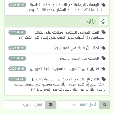
الوقفات الإيمانية مع الأسماء والصفات الإلهية
2026-05-20
(16) اسما الله "القاهر" و"القهَّار" (موعظة الأسبوع)
اقرأ أيضا
الفكر الخرافي الكلامي وجنايته على عقائد
2026-08-03
المسلمين (1) أسباب حرص الغرب على إحياء هذا الفكر (1)
احذر.. إنَّ قلبك في الميزان (2)
2026-08-03
الشغف بين الأمس واليوم
2026-08-03
تعليق على التسريب المنسوب للشيخ الحويني
2026-08-03
الدين الإبراهيمي الجديد بين الحقيقة والضلال
2026-08-03
(267) حجج إبراهيم -صلى الله عليه وسلم- في دعوته لقومه
وإنجاء الله له من النار ومجادلته في قوم لوط (7)