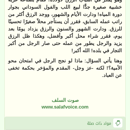
خشبية صغيرة جدًّا لبيع اللب والفول السوداني بجوار
دورة المياه! ودارت الأيام والشهور، ووجد الرزق أكثر من
راتب عمله السابق، فقرر أن يستأجر محلاً صغيرًا تحسينًا
للرزق. ودارت الشهور والسنون والرزق يزداد يومًا بعد
يوم، فقرر شراء محل أكبر وأفضل، وهكذا ظل الرزق
يزيد والرجل يطور من عمله حتى صار الرجل من أكبر
التجار في بلده! الله أكبر!
وهنا يأتي السؤال: ماذا لو نجح الرجل في امتحان محو
الأمية؟! لكنه -عز وجل- المقدم والمؤخر بحكمة تخفى
عن العباد.
صوت السلف
www.salafvoice.com
مواد ذات صلة