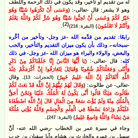
له من تقديم أو تأخير، وقد يكون في ذلك الرحمة واللطف
وهو لا يشعر: قال -تعالى-: (
وَعَسَى أَنْ تَكْرَهُوا شَيْئًا وَهُوَ
خَيْرٌ لَكُمْ وَعَسَى أَنْ تُحِبُّوا شَيْئًا وَهُوَ شَرٌّ لَكُمْ وَاللَّهُ يَعْلَمُ
(2)
وَأَنْتُمْ لَا تَعْلَمُونَ
)
.
(البقرة: 216)
رابعًا: تقديم من قدَّمه الله -عز وجل- وتأخير من أخَّره
-سبحانه-، وذلك بأن يكون ميزان التقديم والتأخير، والحب
والبغض، والولاء والبراء هو ميزان الله -عز وجل- في ذلك
كله:
قال -تعالى-: (
يَا أَيُّهَا النَّاسُ إِنَّا خَلَقْنَاكُمْ مِنْ ذَكَرٍ
وَأُنْثَى وَجَعَلْنَاكُمْ شُعُوبًا وَقَبَائِلَ لِتَعَارَفُوا إِنَّ أَكْرَمَكُمْ عِنْدَ
اللَّهِ أَتْقَاكُمْ إِنَّ اللَّهَ عَلِيمٌ خَبِيرٌ
)
. وقال
(الحجرات: 13)
-تعالى- عن طالوت: (
وَقَالَ لَهُمْ نَبِيُّهُمْ إِنَّ اللَّهَ قَدْ بَعَثَ لَكُمْ
طَالُوتَ مَلِكًا قَالُوا أَنَّى يَكُونُ لَهُ الْمُلْكُ عَلَيْنَا وَنَحْنُ أَحَقُّ
بِالْمُلْكِ مِنْهُ وَلَمْ يُؤْتَ سَعَةً مِنَ الْمَالِ قَالَ إِنَّ اللَّهَ اصْطَفَاهُ
عَلَيْكُمْ وَزَادَهُ بَسْطَةً فِي الْعِلْمِ وَالْجِسْمِ وَاللَّهُ يُؤْتِي مُلْكَهُ
مَنْ يَشَاءُ وَاللَّهُ وَاسِعٌ عَلِيمٌ
)
.
(البقرة: 247)
وجاء في سيرة عمر بن الخطاب -رضي الله عنه- أنَّ
سهيل بن عمرو والحارث بن هشام وأبا سفيان بن حرب