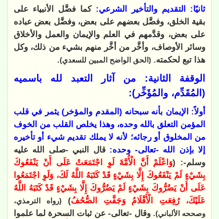
ثانيًا: التقديم والتأخير الشرعي:
كما فضَّل الأنبياء على
بقية الخلق، وفضَّل بعضهم على بعض، وفضَّل بعض عباده
على بعض، وقدَّمهم في العلم والإيمان والعمل والأخلاق
وسائر الأوصاف، وأخَّر من أخَّر منهم بشيء من ذلك، وكل
هذا تبع لحكمته.
.
(الحق الواضح المبين للسعدي)
الوقفة الثانية: من آثار التعبد لله باسميه
(المُقَدِّم، والمُؤَخِّر):
أولاً: الإيمان بأنه سبحانه (المقدم والمؤخر) يثمر في قلب
المؤمن التعلق بالله وحده، وهذا يخلص القلب من الخوف
من المخلوق أو رجائه؛ لأنه لا يملك تقديم شيء أو تأخيره
إلا بإذن الله -تعالى- وحده:
قال النبي -صلى الله عليه
وسلم-: (
وَاعْلَمْ أَنَّ الْأُمَّةَ لَوِ اجْتَمَعَتْ عَلَى أَنْ يَنْفَعُوكَ
بِشَيْءٍ لَمْ يَنْفَعُوكَ إِلَّا بِشَيْءٍ قَدْ كَتَبَهُ اللَّهُ لَكَ، وَلَوِ اجْتَمَعُوا
عَلَى أَنْ يَضُرُّوكَ بِشَيْءٍ لَمْ يَضُرُّوكَ إِلَّا بِشَيْءٍ قَدْ كَتَبَهُ اللَّهُ
عَلَيْكَ، رُفِعَتِ الْأَقْلَامُ وَجَفَّتِ الصُّحُفُ
)
(رواه الترمذي،
. وقال -تعالى- عن ثبات السحرة لما علموا
وصححه الألباني)