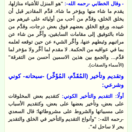
- وقال الخطابي -رحمه الله-:
"هو المنزل للأشياء منازلها،
يقدم ما شاء منها ويؤخر ما شاء. قدَّم المقادير قبل أن
يخلق الخلق، وقدَّم من أحب من أوليائه على غيرهم من
عبيده، ورفع الخلق بعضهم فوق بعض درجات، وقدَّم من
شاء بالتوفيق إلى مقامات السابقين، وأخَّر من شاء عن
مراتبهم وثبطهم عنها، وأخَّر الشيء عن حين توقعه لعلمه
بما في عواقبه من الحكمة. لا مقدم لما أخَّر ولا مؤخر لما
قدَّم... والجمع بين هذين الاسمين أحسن من التفرقة"
.
(الأسماء والصفات)
وتقديم وتأخير (المُقَدِّم، المُؤَخِّر) -سبحانه- كوني
وشرعي:
أولًا: التقديم والتأخير الكوني:
كتقديم بعض المخلوقات
على بعض، وتأخير بعضها على بعض، وكتقديم الأسباب
على مسبباتها والشروط على مشروطاتها؛ قال السعدي
-رحمه الله-: "وأنواع التقديم والتأخير في الخلق والتقدير
بحر لا ساحل له".