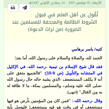
الأربعاء 05 نوفمبر 2025 - 14 جمادى الأولى 1447هـ
نُقُول عن أهل العلم في قبول
الشروط الظالمة والمجحفة للمسلمين عند
الضرورة (من تراث الدعوة)
كتبه/ ياسر برهامي
الحمد لله، والصلاة والسلام على رسول الله، أما بعد؛
فقد قال شيخ الإسلام بن تيمية -رحمه الله- في الإكليل
في المتشابه والتأويل (ص 9-10):
"فالجميع متفق على
أنه لا يكلف المستضعف -الذي يشبه حاله حال رسول الله
-صلى الله عليه وسلم-، والمسلمين بمكة- ما لا طاقة له
به مِن القتال"
.
(انتهى)
وقال -رحمه الله-:
"فمن كان مِن المؤمنين بأرض هو فيها
مستضعف أو في وقت هو فيه مستضعف؛ فليعمل بآية