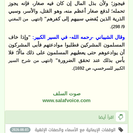
فيجوز؛ ولأن بذل المال إن كان فيه صغار، فإنه يجوز
تحمله؛ لدفع صغار أعظم منه، وهو القتل، والأسر، وسبي
الذرية الذين يُفضي سبيهم إلى كفرهم"
(انتهى من المغني
.
9/ 298)
وقال الشيباني -رحمه الله- في السير الكبير:
"وإذا خاف
المسلمون المشركين فطلبوا موادعتهم فأبى المشركون
أن يوادعوهم حتى يعطيهم المسلمون على ذلك مالًا؛ فلا
بأس بذلك عند تحقق الضرورة"
(انتهى من شرح السير
.
الكبير للسرخسي، ص 1692)
صوت السلف
www.salafvoice.com
اقرأ أيضا
الوقفات الإيمانية مع الأسماء والصفات الإلهية
2026-08-05