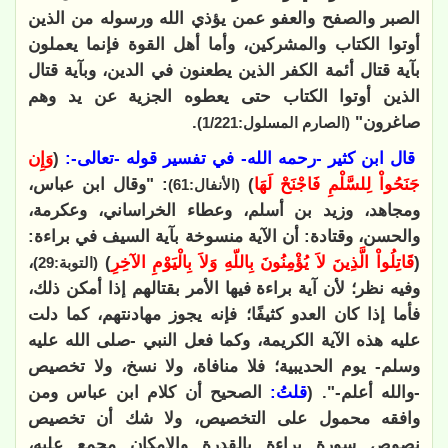
الصبر والصفح والعفو عمن يؤذي الله ورسوله من الذين
أوتوا الكتاب والمشركين، وأما أهل القوة فإنما يعملون
بآية قتال أئمة الكفر الذين يطعنون في الدين، وبآية قتال
الذين أوتوا الكتاب حتى يعطوه الجزية عن يد وهم
صاغرون"
.
(الصارم المسلول:1/221)
قال ابن كثير -رحمه الله- في تفسير قوله -تعالى-:
(
وَإِن
جَنَحُواْ لِلسَّلْمِ فَاجْنَحْ لَهَا
)
: "وقال ابن عباس،
(الأنفال:61)
ومجاهد، وزيد بن أسلم، وعطاء الخراساني، وعكرمة،
والحسن، وقتادة: أن الآية منسوخة بآية السيف في براءة:
(
قَاتِلُواْ الَّذِينَ لاَ يُؤْمِنُونَ بِاللّهِ وَلاَ بِالْيَوْمِ الآخِرِ
)
،
(التوبة:29)
وفيه نظر؛ لأن آية براءة فيها الأمر بقتالهم إذا أمكن ذلك،
فأما إذا كان العدو كثيفًا؛ فإنه يجوز مهادنتهم، كما دلت
عليه هذه الآية الكريمة، وكما فعل النبي -صلى الله عليه
وسلم- يوم الحديبية؛ فلا منافاة، ولا نسخ، ولا تخصيص
-والله أعلم-". (
قلتُ:
الصحيح أن كلام ابن عباس ومن
وافقه محمول على التخصيص، ولا شك أن تخصيص
نصوص سورة براءة بالقدرة والإمكان مجمع عليه،