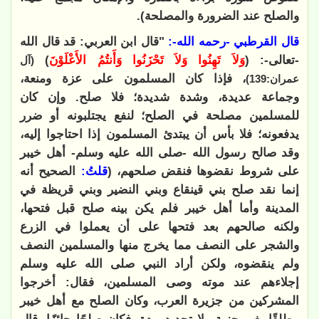
والصلح عند الضرورة والمصلحة).
قال القرطبي -رحمه الله-:
"قال ابن العربي: قد قال الله
-تعالى-: (
وَلاَ تَهِنُوا وَلاَ تَحْزَنُوا وَأَنتُمُ الأَعْلَوْنَ
)
(آل
، فإذا كان المسلمون على عزة ومنعة،
عمران:139)
وجماعة عديدة، وشدة شديدة؛ فلا صلح. وإن كان
للمسلمين مصلحة في الصلح؛ لنفع يجتلبونه أو ضرر
يدفعونه؛ فلا بأس أن يبتدئ المسلمون إذا احتاجوا إليه،
وقد صالح رسول الله -صلى الله عليه وسلم- أهل خيبر
على شروط نقضوها فنقض صلحهم، (
قلتُ:
الصحيح أنه
إنما نقد صلح بني قينقاع وبني النضير وبني قريظة في
المدينة وأما أهل خيبر فلم يكن بينه صلح قبل فتحها،
ولكنه صالحهم بعد فتحها على أن يعملوا في الزرع
والشجر على النصف مما يخرج منها والمسلمين النصف
ولم ينقضوه، ولكن أراد النبي صلى الله عليه وسلم
إجلاءهم عند موته وصى المسلمين، فقال: أخرجوا
المشركين من جزيرة العرب، وكان الصلح مع أهل خيبر