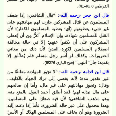
.
القرطبي 8 /40-41)
قال ابن حجر -رحمه الله-:
"قال الشافعي: إذا ضعف
المسلمون عن قتال المشركين جازت لهم مهادنتهم على
غير شيء يعطونهم (أي: يعطيه المسلمون للكفار)؛ لأن
القتل للمسلمين شهادة، وإن الإسلام أعزُّ مِن أن يُعطى
المشركون على أن يكفوا عنهم؛ إلا في حالة مخالفة
اصطلام المسلمين لكثرة العدو؛ لأن ذلك مِن معاني
الضرورات، وكذلك لو أُسر رجل مسلم فلم يُطـْلق إلا
بفدية؛ جاز" انتهى"
.
(فتح الباري 6/276)
قال ابن قدامة -رحمه الله-:
"لا تجوز المهادنة مطلقًا من
غير تقدير مدة؛ لأنه يفضي إلى ترك الجهاد بالكلية...
وقال: وتجوز مهادنتهم على غير مال، وأما إن صالحهم
على مال نبذله لهم؛ فقد أطلق أحمد القول بالمنع منه،
وهو مذهب الشافعي؛ لأن فيه صغارًا على المسلمين،
وهذا محمول على غير حالة الضرورة، فأما إذا دعت إليه
الضرورة وهو أن يخاف على المسلمين الهلاك أو الأسر؛