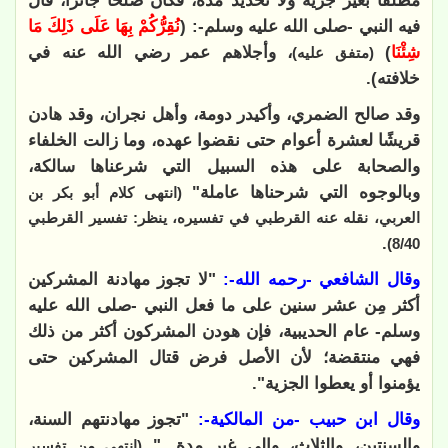
مطلقًا بغير جزية ولا تحديد مدة، فكان صلحًا جائزًا، قال
فيه النبي -صلى الله عليه وسلم-: (
نُقِرُّكُمْ بِهَا عَلَى ذَلِكَ مَا
‌شِئْنَا
)
، وأجلاهم عمر رضي الله عنه في
(متفق عليه)
خلافته).
وقد صالح الضمري، وأكيدر دومة، وأهل نجران، وقد هادن
قريشًا لعشرة أعوام حتى نقضوا عهده، وما زالت الخلفاء
والصحابة على هذه السبيل التي شرعناها سالكة،
وبالوجوه التي شرحناها عاملة"
(انتهى كلام أبو بكر بن
العربي، نقله عنه القرطبي في تفسيره، ينظر: تفسير القرطبي
.
8/40)
وقال الشافعي -رحمه الله-:
"لا تجوز مهادنة المشركين
أكثر مِن عشر سنين على ما فعل النبي -صلى الله عليه
وسلم- عام الحديبية، فإن هودن المشركون أكثر من ذلك
فهي منتقضة؛ لأن الأصل فرض قتال المشركين حتى
يؤمنوا أو يعطوا الجزية".
وقال ابن حبيب -من المالكية-:
"تجوز مهادنتهم السنة،
والسنتين، والثلاث، وإلى غير مدة..."
(انتهى من تفسير