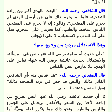
لَهُ حِلٌّ".
قال الشافعي -رحمه الله-:
"البعث بالهدي أكثر مِن إرادة
التضحية، فلما لم يحرم ذلك على مَن أرسل الهدي لم
يحرم على المضحي". وقالوا: إنه لا يحرم على المضحي
اللباس المخيط والطيب، كما يحرمان على المحرم، فدل
على أنه للندب والاستحباب، لا على الإيجاب.
وهذا الاستدلال مردود مِن وجوهٍ، منها:
1- أن حديث أم سلمة -رضي الله عنها- نص في المسألة،
والاستدلال بحديث عائشة -رضي الله عنها- قياس على
الهدي، فلا يعارض النص بالقياس.
قال الصنعاني -رحمه الله-:
"هذا قياس منه -أي الشافعي
القائل بذلك- والنص قد خص مَن يريد التضحية بذلك"
.
(سبل السلام، ج 4 /96 - ط. الحلبي)
2- أن حديث عائشة -رضي الله عنها- ليس بصريحٍ في
إباحة الأخذ مِن الشعر والأظفار، ويحمل على الجماع
واللباس والطيب، ونحو ذلك مما يتكرر فعله يوميًّا، أما