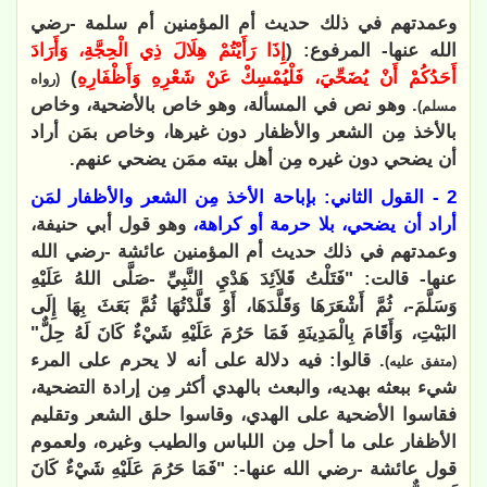
وعمدتهم في ذلك حديث أم المؤمنين أم سلمة -رضي
الله عنها- المرفوع: (
إِذَا رَأَيْتُمْ هِلَالَ ذِي الْحِجَّةِ، وَأَرَادَ
أَحَدُكُمْ أَنْ يُضَحِّيَ، فَلْيُمْسِكْ عَنْ شَعْرِهِ وَأَظْفَارِهِ
)
(رواه
. وهو نص في المسألة، وهو خاص بالأضحية، وخاص
مسلم)
بالأخذ مِن الشعر والأظفار دون غيرها، وخاص بمَن أراد
أن يضحي دون غيره مِن أهل بيته ممَن يضحي عنهم.
2 - القول الثاني: بإباحة الأخذ مِن الشعر والأظفار لمَن
أراد أن يضحي، بلا حرمة أو كراهة،
وهو قول أبي حنيفة،
وعمدتهم في ذلك حديث أم المؤمنين عائشة -رضي الله
عنها- قالت: "فَتَلْتُ قَلاَئِدَ هَدْيِ النَّبِيِّ -صَلَّى اللهُ عَلَيْهِ
وَسَلَّمَ-، ثُمَّ أَشْعَرَهَا وَقَلَّدَهَا، أَوْ قَلَّدْتُهَا ثُمَّ بَعَثَ بِهَا إِلَى
البَيْتِ، وَأَقَامَ بِالْمَدِينَةِ فَمَا حَرُمَ عَلَيْهِ شَيْءٌ كَانَ لَهُ حِلٌّ"
. قالوا: فيه دلالة على أنه لا يحرم على المرء
(متفق عليه)
شيء ببعثه بهديه، والبعث بالهدي أكثر مِن إرادة التضحية،
فقاسوا الأضحية على الهدي، وقاسوا حلق الشعر وتقليم
الأظفار على ما أحل مِن اللباس والطيب وغيره، ولعموم
قول عائشة -رضي الله عنها-: "فَمَا حَرُمَ عَلَيْهِ شَيْءٌ كَانَ