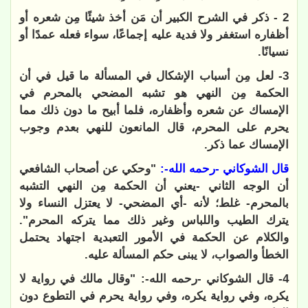
2 - ذكر في الشرح الكبير أن مَن أخذ شيئًا مِن شعره أو
أظفاره استغفر ولا فدية عليه إجماعًا، سواء فعله عمدًا أو
نسيانًا.
3- لعل مِن أسباب الإشكال في المسألة ما قيل في أن
الحكمة مِن النهي هو تشبه المضحي بالمحرم في
الإمساك عن شعره وأظفاره، فلما أبيح ما دون ذلك مما
يحرم على المحرم، قال المانعون للنهي بعدم وجوب
الإمساك عما ذكر.
قال الشوكاني -رحمه الله-:
"وحكي عن أصحاب الشافعي
أن الوجه الثاني -يعني أن الحكمة مِن النهي التشبه
بالمحرم- غلط؛ لأنه -أي المضحي- لا يعتزل النساء ولا
يترك الطيب واللباس وغير ذلك مما يتركه المحرم".
والكلام عن الحكمة في الأمور التعبدية اجتهاد يحتمل
الخطأ والصواب، لا يبنى حكم المسألة عليه.
4- قال الشوكاني -رحمه الله-: "وقال مالك في رواية لا
يكره، وفي رواية يكره، وفي رواية يحرم في التطوع دون