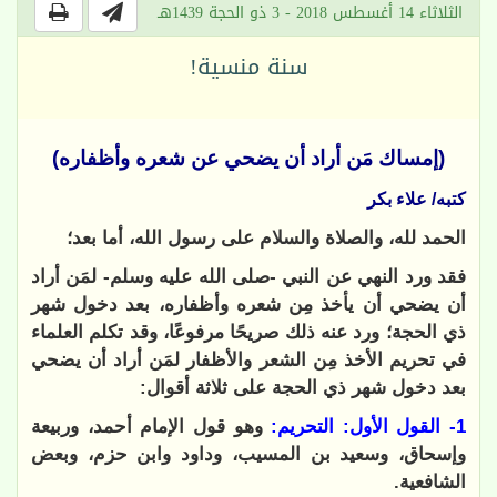
الثلاثاء 14 أغسطس 2018 - 3 ذو الحجة 1439هـ
سنة منسية!
(إمساك مَن أراد أن يضحي عن شعره وأظفاره)
كتبه/ علاء بكر
الحمد لله، والصلاة والسلام على رسول الله، أما بعد؛
فقد ورد النهي عن النبي -صلى الله عليه وسلم- لمَن أراد
أن يضحي أن يأخذ مِن شعره وأظفاره، بعد دخول شهر
ذي الحجة؛ ورد عنه ذلك صريحًا مرفوعًا، وقد تكلم العلماء
في تحريم الأخذ مِن الشعر والأظفار لمَن أراد أن يضحي
بعد دخول شهر ذي الحجة على ثلاثة أقوال:
1- القول الأول: التحريم:
وهو قول الإمام أحمد، وربيعة
وإسحاق، وسعيد بن المسيب، وداود وابن حزم، وبعض
الشافعية.