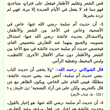
قص الشعر وتقليم الأظفار فيفعل على فتراتٍ متباعدةٍ،
فهو مما قد لا يفعل في الأيام العديدة إلا مرة، فهي لم
ترده بخبرها.
3- أن حديث أم سلمة -رضي الله عنها- خاص في
الأضحية، وخاص في الأخذ مِن الشعر والأظفار،
والاستدلال بحديث عائشة -رضي الله عنها- استدلال
بعمومه، والجمع بينهما عند التعارض بتخصيص العام،
فيخصص حديث أم سلمة حديث عائشة في منع الأخذ مِن
الشعر والأظفار دون سائر الأفعال الأخرى: كالتطيب،
ولبس المخيط، وتغطية الرأس.
قال الشوكاني -رحمه الله-:
"ولا يخفى أن حديث الباب
-يعني حديث أم سلمة- أخص منه -يعني حديث عائشة-
مطلقًا، فيبنى العام على الخاص، ويكون الظاهر مع مَن
قال بالتحريم، ولكن على مَن أراد التضحية"
(نيل الأوطار: ج 5
.
/ 112 - ط. شباب الأزهر)
4- أن حديث أم سلمة -رضي الله عنها- هو إخبار بالقول،
وحديث عائشة هو إخبار عن فعل ورؤية، وعند التعارض