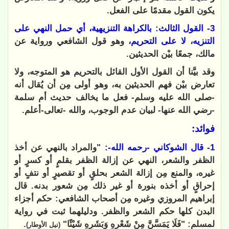
يكون القول مقدمًا على الفعل.
3- القول الثالث: بالكراهة التنزيهية، أي حمل النهي على
التنزيه، لا على التحريم،
وهو قول الشافعي ورواية عن
مالك، جمعًا بيْن الحديثين.
وقد بيَّنا أن القول الأول القائل بالتحريم هو المتوجه، ولا
تعارض بيْن فهم الحديثين به، وهو أولى مِن أن يُقال أنه
-صلى الله عليه وسلم- فعل ما يخالف حديث أم سلمة
-رضي الله عنها- لبيان عدم الوجوب، والله -تعالى-أعلم.
فوائد:
1- قال الشوكاني -رحمه الله-:
"والمراد بالنهي عن أخذ
الظفر والشعر، النهي عن إزالة الظفر بقلمٍ أو كسرٍ أو
غيره، والمنع مِن إزالة الشعر بحلقٍ أو تقصيرٍ أو نتفٍ أو
إحراقٍ أو أخذه بنورة أو غير ذلك مِن شعور بدنه. قال
إبراهيم المروزي وغيره مِن أصحاب الشافعي: حكم أجزاء
البدن كلها حكم الشعر والظفر. ودليلهما ثبت في رواية
لمسلم: "فَلَا يَمَسَّنَّ مِنْ شَعْرِهِ وَبَشَرِهِ شَيْئًا"
.
(نيل الأوطار)